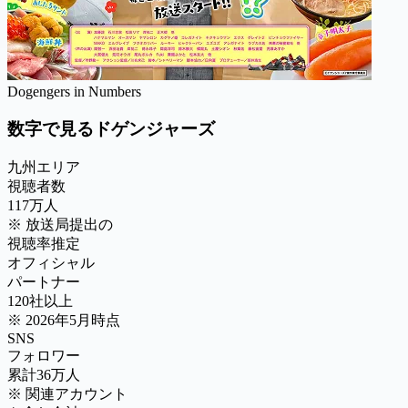
Dogengers in Numbers
数字で見るドゲンジャーズ
九州エリア
視聴者数
117
万人
※ 放送局提出の
視聴率推定
オフィシャル
パートナー
120
社以上
※ 2026年5月時点
SNS
フォロワー
累計
36
万人
※ 関連アカウント