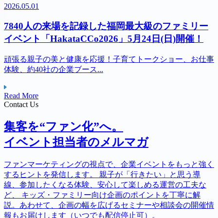
2026.05.01
7840人の来場を記録した福岡最大級のファミリー
イベント「HakataCCo2026」5月24日(日)開催！
頑張る親子の美と健康を応援！子育てトークショー、お仕事
体験、約40社の企業ブース...
Read More
Contact Us
集客を“ファン化”へ。
イベント担当者のメルマガ
ファンマーケティングの視点で、企業イベントをもっと強く
するヒントを発信します。 親子が「行きたい」と思う導
線、参加したくなる体験、安心して楽しめる運営の工夫な
ど、 キッズ・ファミリー向け企画のポイントを丁寧に解
説。あわせて、企画の幅を広げるセミナーや相談会の開催情
報もお届けします（いつでも配信停止可）。