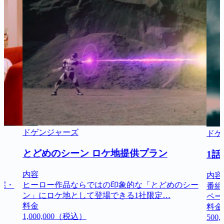
ドゲンジャーズ
ドゲ
とどめのシーン ロケ地提供プラン
1
内容
内容
宅・
ヒーロー作品ならではの印象的な「とどめのシー
番組
ン」にロケ地として登場できる1社限定…
ペー
料金
料金
1,000,000
（税込）
500,